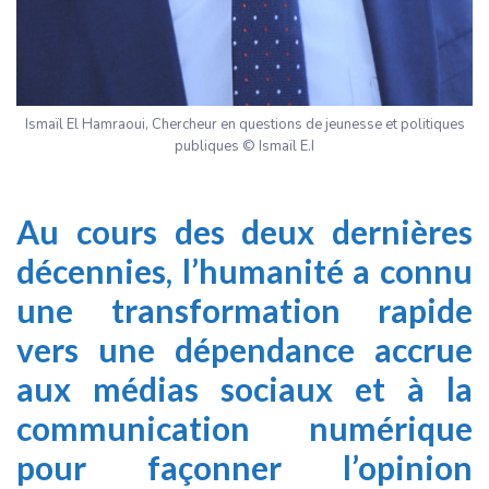
Ismaïl El Hamraoui, Chercheur en questions de jeunesse et politiques
publiques © Ismaïl E.I
Au cours des deux dernières
décennies, l’humanité a connu
une transformation rapide
vers une dépendance accrue
aux médias sociaux et à la
communication numérique
pour façonner l’opinion