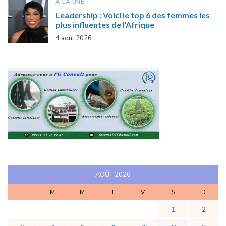
A LA UNE
Leadership : Voici le top 6 des femmes les
plus influentes de l’Afrique
4 août 2026
AOÛT 2026
L
M
M
J
V
S
D
1
2