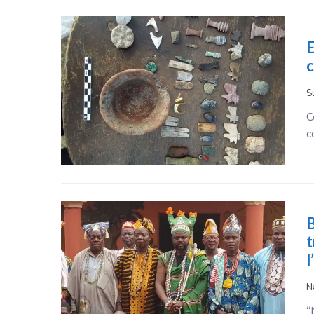
E
c
S
C
c
B
t
l
N
“