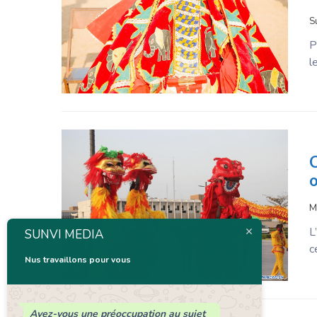
S
P
l
C
o
M
L
SUNVI MEDIA
c
Nus travaillons pour vous
Avez-vous une préoccupation au sujet