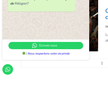
de
Réligion?
G
c
J
L
o
Ecrivez-nous
|
Nous respectons votre vie privée
1
A propos de nous
Nous contacter
© 2026 Sunvi Média by
Sunvi Média Communicat