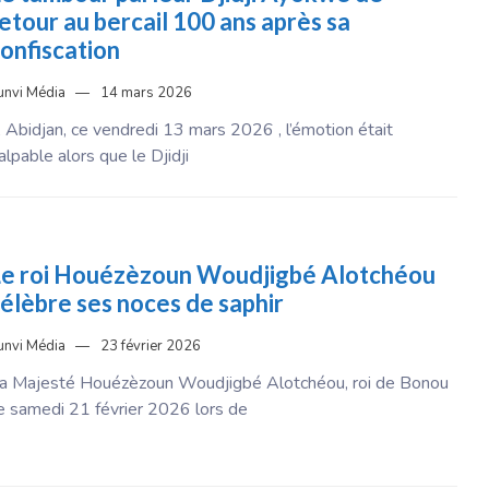
etour au bercail 100 ans après sa
onfiscation
unvi Média
14 mars 2026
 Abidjan, ce vendredi 13 mars 2026 , l’émotion était
alpable alors que le Djidji
e roi Houézèzoun Woudjigbé Alotchéou
élèbre ses noces de saphir
unvi Média
23 février 2026
a Majesté Houézèzoun Woudjigbé Alotchéou, roi de Bonou
e samedi 21 février 2026 lors de