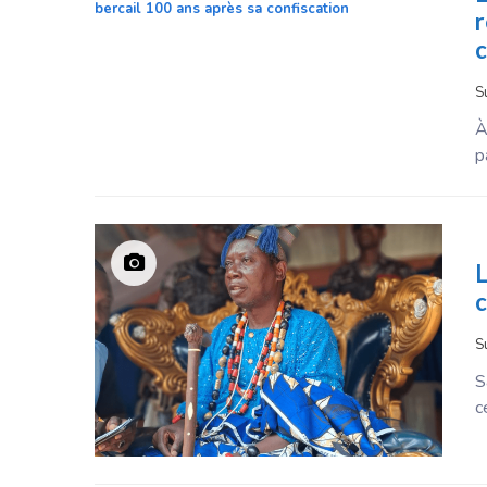
r
c
S
À
p
L
c
S
S
c