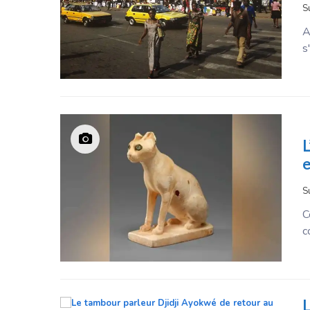
S
A
s
L
e
S
C
c
L