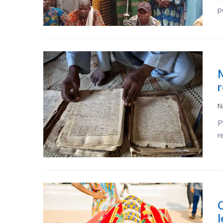
p
M
r
N
P
r
C
l