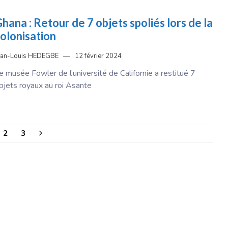
hana : Retour de 7 objets spoliés lors de la
olonisation
ean-Louis HEDEGBE
12 février 2024
e musée Fowler de l’université de Californie a restitué 7
bjets royaux au roi Asante
2
3
ion
. Tout droit réservé