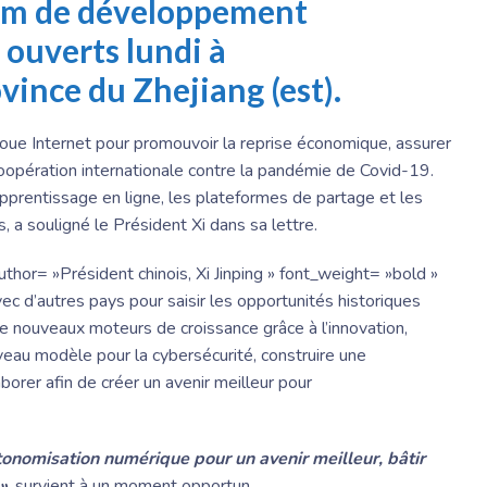
rum de développement
t ouverts lundi à
vince du Zhejiang (est).
 joue Internet pour promouvoir la reprise économique, assurer
coopération internationale contre la pandémie de Covid-19.
apprentissage en ligne, les plateformes de partage et les
 a souligné le Président Xi dans sa lettre.
thor= »Président chinois, Xi Jinping » font_weight= »bold »
avec d’autres pays pour saisir les opportunités historiques
r de nouveaux moteurs de croissance grâce à l’innovation,
veau modèle pour la cybersécurité, construire une
orer afin de créer un avenir meilleur pour
onomisation numérique pour un avenir meilleur, bâtir
»
, survient à un moment opportun.