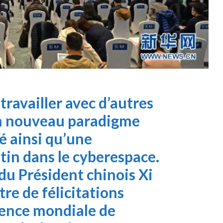
travailler avec d’autres
un nouveau paradigme
é ainsi qu’une
in dans le cyberespace.
 du Président chinois Xi
tre de félicitations
rence mondiale de