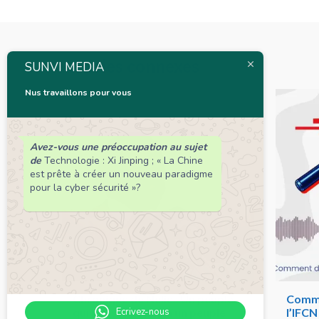
Articles connexes
SUNVI MEDIA
Nus travaillons pour vous
Avez-vous une préoccupation au sujet
de
Technologie : Xi Jinping ; « La Chine
est prête à créer un nouveau paradigme
pour la cyber sécurité »?
Chronique de Nelie : Un peuple
Comme
Ecrivez-nous
qui résiste est déjà un peuple
l’IFC