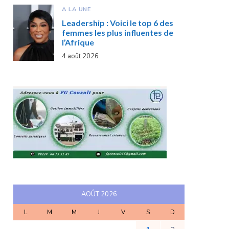
A LA UNE
Leadership : Voici le top 6 des
femmes les plus influentes de
l’Afrique
4 août 2026
AOÛT 2026
L
M
M
J
V
S
D