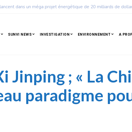
ple qui résiste est déjà un peuple qui gagne
SUNVI NEWS
INVESTIGATION
ENVIRONNEMENT
A PRO
i Jinping ; « La Ch
eau paradigme pou