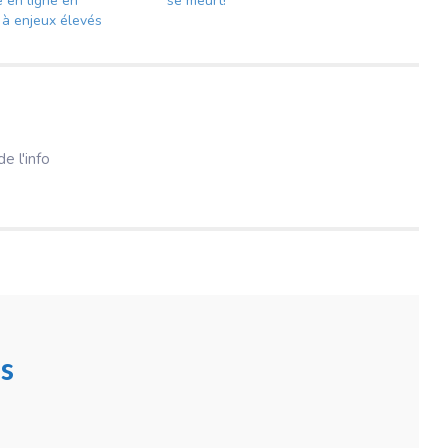
é en ligne en
se meurt!
à enjeux élevés
e l'info
s