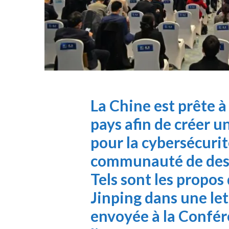
La Chine est prête à 
pays afin de créer 
pour la cybersécurit
communauté de dest
Tels sont les propos
Jinping dans une let
envoyée à la Confé