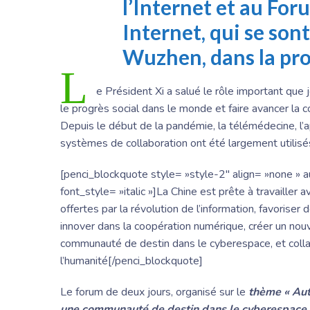
l’Internet et au Fo
Internet, qui se son
Wuzhen, dans la pro
L
e Président Xi a salué le rôle important que
le progrès social dans le monde et faire avancer la 
Depuis le début de la pandémie, la télémédecine, l’
systèmes de collaboration ont été largement utilisés,
[penci_blockquote style= »style-2″ align= »none » au
font_style= »italic »]La Chine est prête à travailler 
offertes par la révolution de l’information, favorise
innover dans la coopération numérique, créer un nou
communauté de destin dans le cyberespace, et collab
l’humanité[/penci_blockquote]
Le forum de deux jours, organisé sur le
thème « Aut
une communauté de destin dans le cyberespace 