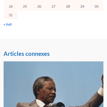
24
25
26
27
28
29
30
31
« Juil
Articles connexes