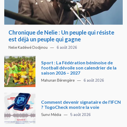
Chronique de Nelie : Un peuple qui résiste
est déjà un peuple qui gagne
Nelie Kadéwé Dodjinou
6 août 2026
Sport : La Fédération béninoise de
football dévoile son calendrier de la
saison 2026 – 2027
Mahunan Bérengère
6 août 2026
Comment devenir signataire de l’IFCN
? TogoCheck montre la voie
Sunvi Média
5 août 2026