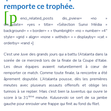
remporte ce trophée.
[p
enci_related_posts dis_pview= »no »
dis_pdate= »yes » title= »Sélection Sunvi Média »
background= » » border= » » thumbright= »no » number= »4″
style= »grid » align= »none » withids= » » displayby= »cat »
orderby= »rand »]
C’est une Juve des grands jours qui a battu l’Atalanta dans la
soirée de ce mercredi lors de la finale de la Coupe d’Italie.
Les deux équipes avaient naturellement à cœur de
remporter ce match. Comme toute finale, la rencontre a été
âprement disputée. L’Atalanta pousse, dès les premières
minutes avec plusieurs assauts offensifs et oblige les
turinois à se replier. Mais c’est bien la Juventus qui ouvre le
ème
score à la 31
minute. Kulusevski se sert de sa jambe
gauche pour enrouler une frappe qui finit au fond du filet.