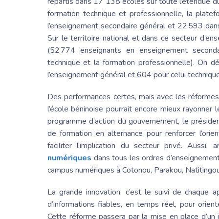
répartis dans 17 138 écoles sur toute l’étendue du 
formation technique et professionnelle, la plat
l’enseignement secondaire général et 22 593 dans
Sur le territoire national et dans ce secteur d’
(52 774 enseignants en enseignement seconda
technique et la formation professionnelle). On 
l’enseignement général et 604 pour celui technique
Des performances certes, mais avec les réforme
l’école béninoise pourrait encore mieux rayonner
programme d’action du gouvernement, le
préside
de formation en alternance pour renforcer l’orien
faciliter l’implication du secteur privé. Aussi, a
numériques
dans tous les ordres d’enseignement
campus numériques à Cotonou, Parakou, Natiting
La grande innovation, c’est le suivi de chaque ap
d’informations fiables, en temps réel, pour orien
Cette réforme passera par la mise en place d’un id