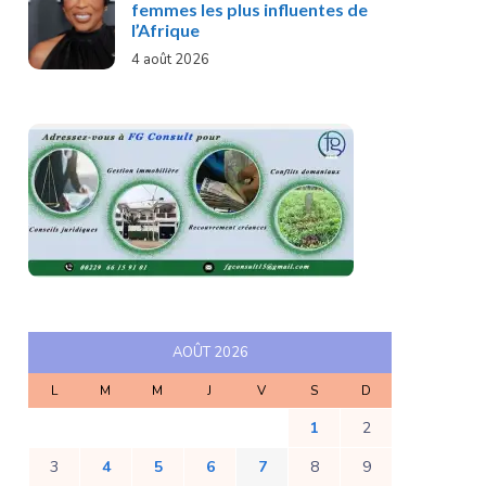
femmes les plus influentes de
l’Afrique
4 août 2026
AOÛT 2026
L
M
M
J
V
S
D
1
2
3
4
5
6
7
8
9