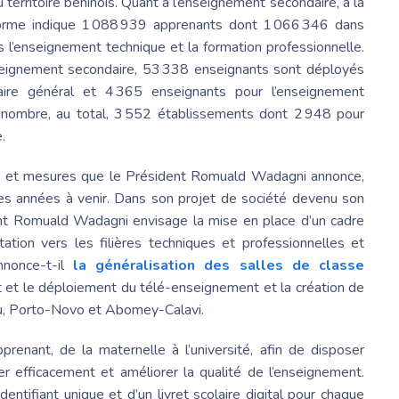
territoire béninois. Quant à l’enseignement secondaire, à la
eforme indique 1 088 939 apprenants dont 1 066 346 dans
 l’enseignement technique et la formation professionnelle.
enseignement secondaire, 53 338 enseignants sont déployés
ire général et 4 365 enseignants pour l’enseignement
dénombre, au total, 3 552 établissements dont 2 948 pour
.
s et mesures que le
Président Romuald
Wadagni annonce,
 les années à venir. Dans son projet de société devenu son
nt Romuald
Wadagni envisage la mise en place d’un cadre
tation vers les filières techniques et professionnelles et
nnonce-t-il
la généralisation des salles de classe
 et le déploiement du télé-enseignement et la création de
ou, Porto-Novo et Abomey-Calavi.
prenant, de la maternelle à l’université, afin de disposer
ter efficacement et améliorer la qualité de l’enseignement.
entifiant unique et d’un livret scolaire digital pour chaque