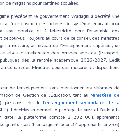
on de magasins pour cantines scolaires.
régime précédent, le gouvernement Wadagni a décrété une
ise à disposition des acteurs du système éducatif pour
 l’eau potable et à l’électricité pour l’ensemble des
t dépourvus. Toujours au cours de ce
conseil des ministres
i a instauré, au niveau de l’Enseignement supérieur, un
ce et/ou d’amélioration des œuvres sociales (transport,
s publiques dès la rentrée académique 2026-2027. Ledit
t au
Conseil des Ministres
pour des mesures et dispositions
teur de l’enseignement sans mentionner les réformes de
rmation de Gestion de l’Éducation, tant au
Ministère de
que dans celui de
l’enseignement secondaire, de la
P). EducMaster permet le pilotage, le suivi et l’aide à la
. En date, la plateforme compte 2 292 061 apprenants
seignants (soit 1 enseignant pour 37 apprenants environ)