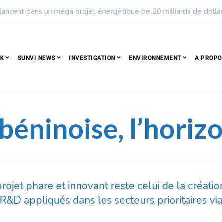
ple qui résiste est déjà un peuple qui gagne
CK
SUNVI NEWS
INVESTIGATION
ENVIRONNEMENT
A PROPO
 béninoise, l’horizo
ojet phare et innovant reste celui de la créatio
R&D appliqués dans les secteurs prioritaires vi