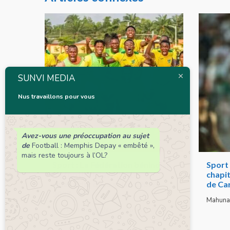
SUNVI MEDIA
Nus travaillons pour vous
Avez-vous une préoccupation au sujet
de
Football : Memphis Depay « embêté »,
mais reste toujours à l’OL?
Sport : La Fédération béninoise
Sport 
de football dévoile son
chapit
calendrier de la saison 2026 –
de Ca
2027
Mahuna
Mahunan Bérengère
6 août 2026