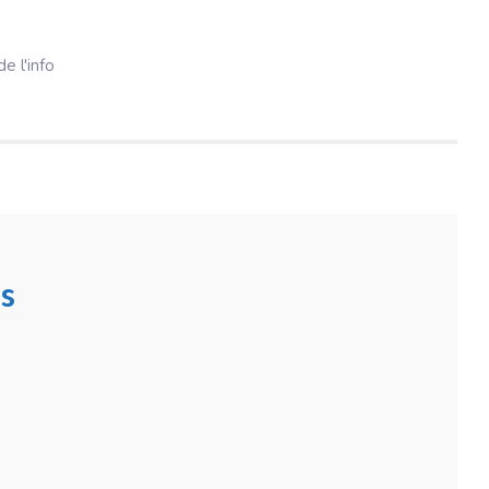
e l'info
s