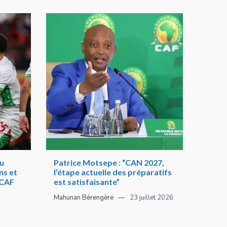
au
Patrice Motsepe : “CAN 2027,
ns et
l’étape actuelle des préparatifs
 CAF
est satisfaisante”
Mahunan Bérengère
23 juillet 2026