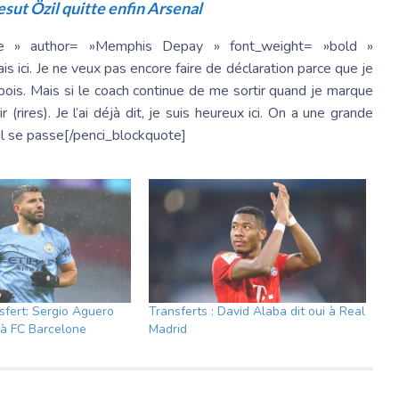
esut Özil quitte enfin Arsenal
none » author= »Memphis Depay » font_weight= »bold »
ais ici. Je ne veux pas encore faire de déclaration parce que je
 bois. Mais si le coach continue de me sortir quand je marque
(rires). Je l’ai déjà dit, je suis heureux ici. On a une grande
’il se passe[/penci_blockquote]
sfert: Sergio Aguero
Transferts : David Alaba dit oui à Real
 à FC Barcelone
Madrid