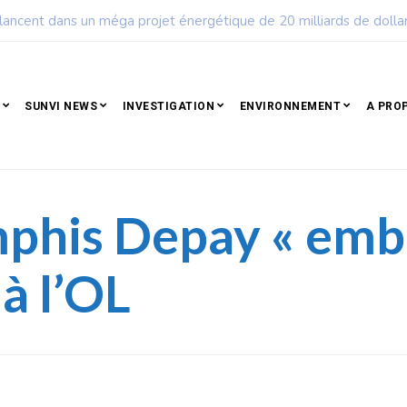
uple qui résiste est déjà un peuple qui gagne
SUNVI NEWS
INVESTIGATION
ENVIRONNEMENT
A PRO
mphis Depay « embê
à l’OL