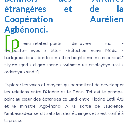
étrangères et de la
Coopération Aurélien
Agbénonci.
[p
enci_related_posts dis_pview= »no »
dis_pdate= »yes » title= »Sélection Sunvi Média »
background= » » border= » » thumbright= »no » number= »4″
style= »grid » align= »none » withids= » » displayby= »cat »
orderby= »rand »]
Explorer les voies et moyens qui permettent de développer
les relations entre l’Algérie et le Bénin. Tel est le principal
point au cœur des échanges ce lundi entre Hocine Latli Atli
et le ministre Agbénonci. A la sortie de l’audience,
l’ambassadeur se dit satisfait des échanges et s’est confié à
la presse.