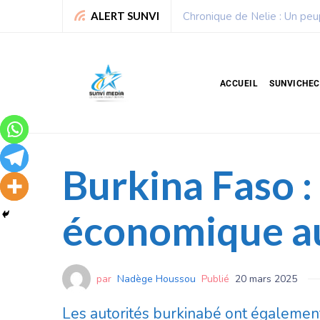
Sport : La Fédération bénino
ALERT SUNVI
ACCUEIL
SUNVICHE
Burkina Faso :
économique a
par
Nadège Houssou
Publié
20 mars 2025
Les autorités burkinabé ont également 