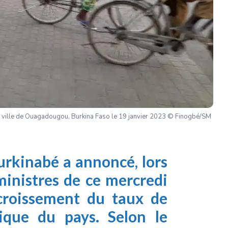
a ville de Ouagadougou, Burkina Faso le 19 janvier 2023 © Finogbé/SM
rkinabé a annoncé, lors
ministres de ce mercredi
croissement du taux de
mique du pays. Selon
le