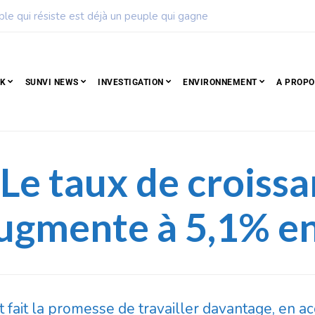
ise de football dévoile son calendrier de la saison 2026 – 2027
CK
SUNVI NEWS
INVESTIGATION
ENVIRONNEMENT
A PROPO
 Le taux de croiss
ugmente à 5,1% e
fait la promesse de travailler davantage, en ac