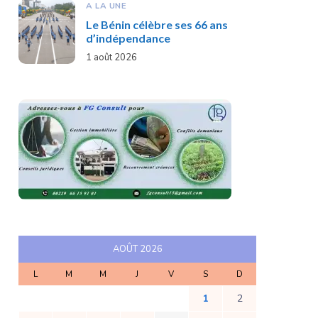
A LA UNE
Le Bénin célèbre ses 66 ans
d’indépendance
1 août 2026
AOÛT 2026
L
M
M
J
V
S
D
1
2