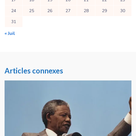
24
25
26
27
28
29
30
31
« Juil
Articles connexes