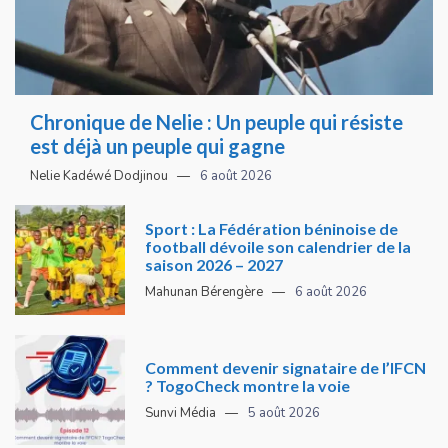
Chronique de Nelie : Un peuple qui résiste
est déjà un peuple qui gagne
Nelie Kadéwé Dodjinou
6 août 2026
Sport : La Fédération béninoise de
football dévoile son calendrier de la
saison 2026 – 2027
Mahunan Bérengère
6 août 2026
Comment devenir signataire de l’IFCN
? TogoCheck montre la voie
Sunvi Média
5 août 2026