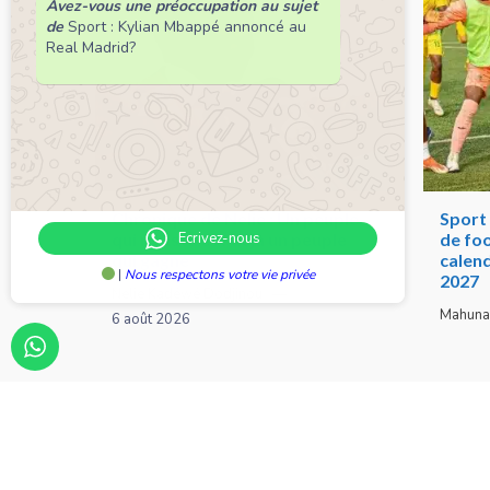
Avez-vous une préoccupation au sujet
de
Sport : Kylian Mbappé annoncé au
Real Madrid?
Chronique de Nelie : Un peuple
Sport 
Ecrivez-nous
qui résiste est déjà un peuple
de foo
qui gagne
calend
|
Nous respectons votre vie privée
2027
Nelie Kadéwé Dodjinou
Mahuna
6 août 2026
A propos de nous
Nous contacter
© 2026 Sunvi Média by
Sunvi Média Communicat