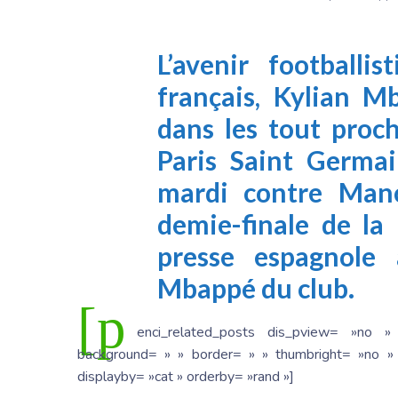
L’avenir footballis
français, Kylian M
dans les tout proch
Paris Saint Germai
mardi contre Manc
demie-finale de la
presse espagnole
Mbappé du club.
[p
enci_related_posts dis_pview= »no »
background= » » border= » » thumbright= »no » 
displayby= »cat » orderby= »rand »]