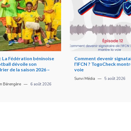
: La Fédération béninoise
Comment devenir signatai
tball dévoile son
l’IFCN ? TogoCheck montre
rier de la saison 2026 –
voie
Sunvi Média
5 août 2026
n Bérengère
6 août 2026
ion
. Tout droit réservé