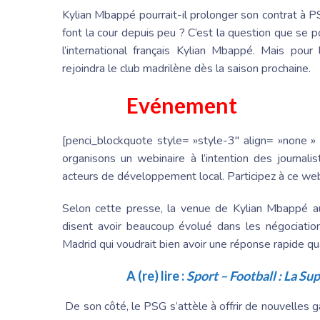
Kylian Mbappé pourrait-il prolonger son contrat à PS
font la cour depuis peu ? C’est la question que se 
l’international français Kylian Mbappé. Mais pou
rejoindra le club madrilène dès la saison prochaine.
Evénement
[penci_blockquote style= »style-3″ align= »none » 
organisons un webinaire à l’intention des journal
acteurs de développement local. Participez à ce we
Selon cette presse, la venue de Kylian Mbappé au
disent avoir beaucoup évolué dans les négociation
Madrid qui voudrait bien avoir une réponse rapide qu
A (re) lire :
Sport – Football : La Su
De son côté, le PSG s’attèle à offrir de nouvelles 