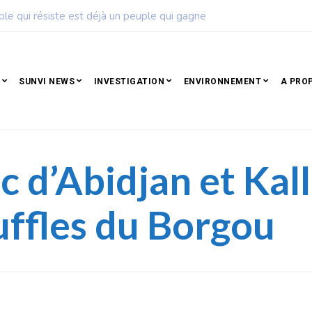
ise de football dévoile son calendrier de la saison 2026 – 2027
SUNVI NEWS
INVESTIGATION
ENVIRONNEMENT
A PRO
 d’Abidjan et Kall
uffles du Borgou