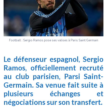
Football : Sergio Ramos pose ses valises à Paris Saint Germain
Le défenseur espagnol, Sergio
Ramos, officiellement recruté
au club parisien, Parsi Saint-
Germain. Sa venue fait suite à
plusieurs échanges et
négociations sur son transfert.