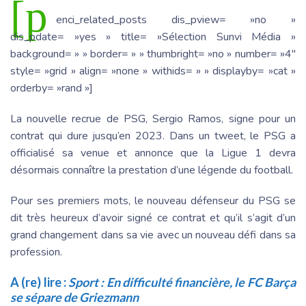
[p
enci_related_posts dis_pview= »no »
dis_pdate= »yes » title= »Sélection Sunvi Média »
background= » » border= » » thumbright= »no » number= »4″
style= »grid » align= »none » withids= » » displayby= »cat »
orderby= »rand »]
La nouvelle recrue de PSG, Sergio Ramos, signe pour un
contrat qui dure jusqu’en 2023. Dans un tweet, le PSG a
officialisé sa venue et annonce que la Ligue 1 devra
désormais connaître la prestation d’une légende du football.
Pour ses premiers mots, le nouveau défenseur du PSG se
dit très heureux d’avoir signé ce contrat et qu’il s’agit d’un
grand changement dans sa vie avec un nouveau défi dans sa
profession.
A (re) lire :
Sport : En difficulté financière, le FC Barça
se sépare de Griezmann