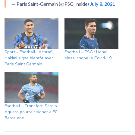
— Paris Saint-Germain (@PSG_inside)
July 8, 2021
Sport – Football : Achraf
Football – PSG : Lionel
Hakimi signe bientôt avec
Messi chope le Covid-19
Paris Saint Germain
Football – Transfert: Sergio
Aguero pourrait signer à FC
Barcelone