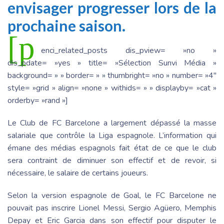
envisager progresser lors de la
prochaine saison.
[p
enci_related_posts dis_pview= »no »
dis_pdate= »yes » title= »Sélection Sunvi Média »
background= » » border= » » thumbright= »no » number= »4″
style= »grid » align= »none » withids= » » displayby= »cat »
orderby= »rand »]
Le Club de FC Barcelone a largement dépassé la masse
salariale que contrôle la Liga espagnole. L’information qui
émane des médias espagnols fait état de ce que le club
sera contraint de diminuer son effectif et de revoir, si
nécessaire, le salaire de certains joueurs.
Selon la version espagnole de Goal, le FC Barcelone ne
pouvait pas inscrire Lionel Messi, Sergio Agüero, Memphis
Depay et Eric Garcia dans son effectif pour disputer le