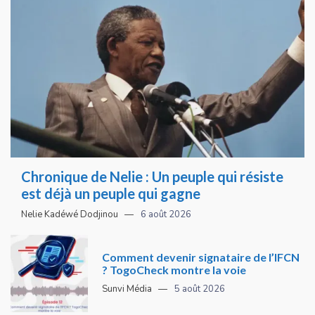
Chronique de Nelie : Un peuple qui résiste
est déjà un peuple qui gagne
Nelie Kadéwé Dodjinou
6 août 2026
Comment devenir signataire de l’IFCN
? TogoCheck montre la voie
Sunvi Média
5 août 2026