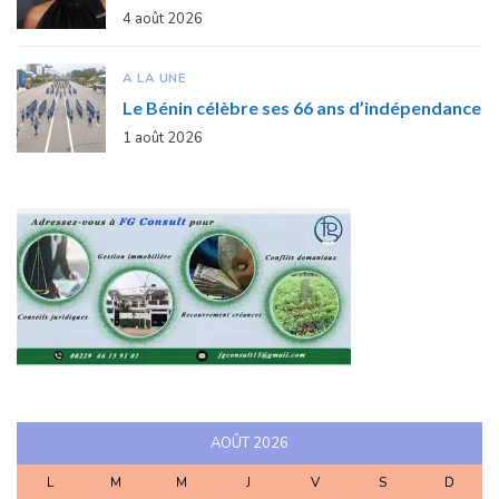
4 août 2026
A LA UNE
Le Bénin célèbre ses 66 ans d’indépendance
1 août 2026
AOÛT 2026
L
M
M
J
V
S
D