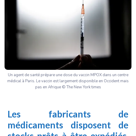
Un agent de santé prépare une dose du vaccin MPOX dans un centre
médical à Paris. Le vaccin est largement disponible en Occident mais
pas en Afrique © The New York times
Les fabricants de
médicaments disposent de
stocks prêts à être expédiés,