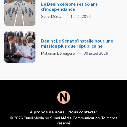
Le Bénin célèbre ses 66 ans
d’indépendance
Sunvi Média
1 août 2026
Bénin : Le Sénat s’installe pour une
mission plus que républicaine
Mahunan Bérengère
30 juillet 2026
A propos de nous
Nous contacter
© 2026 Sunvi Média by
Sunvi Média Communication
. Tout droit
réservé