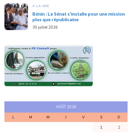
A LA UNE
Bénin : Le Sénat s’installe pour une mission
plus que républicaine
30 juillet 2026
AOÛT 2026
L
M
M
J
V
S
D
1
2