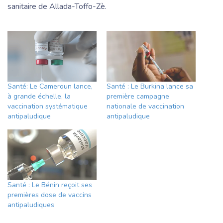
sanitaire de Allada-Toffo-Zè.
Santé: Le Cameroun lance,
Santé : Le Burkina lance sa
à grande échelle, la
première campagne
vaccination systématique
nationale de vaccination
antipaludique
antipaludique
Santé : Le Bénin reçoit ses
premières dose de vaccins
antipaludiques