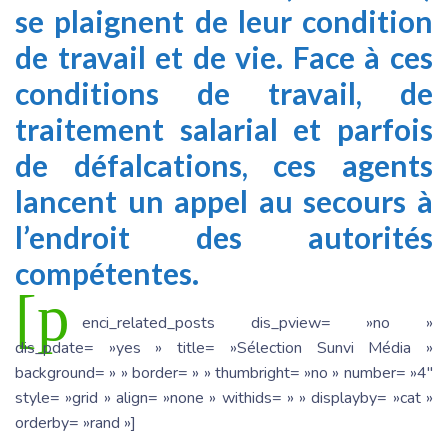
se plaignent de leur condition
de travail et de vie. Face à ces
conditions de travail, de
traitement salarial et parfois
de défalcations, ces agents
lancent un appel au secours à
l’endroit des autorités
compétentes.
[p
enci_related_posts dis_pview= »no »
dis_pdate= »yes » title= »Sélection Sunvi Média »
background= » » border= » » thumbright= »no » number= »4″
style= »grid » align= »none » withids= » » displayby= »cat »
orderby= »rand »]