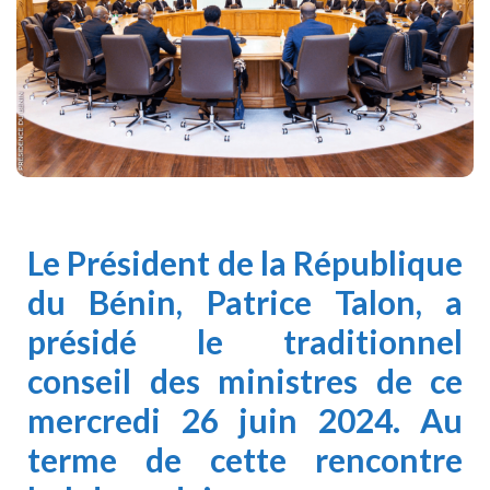
Le Président de la République
du Bénin, Patrice Talon, a
présidé le
traditionnel
conseil des ministres
de ce
mercredi 26 juin 2024. Au
terme de cette rencontre