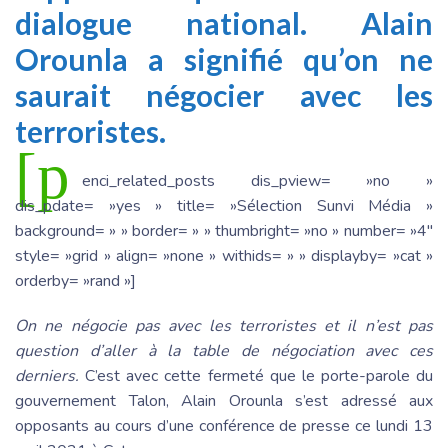
dialogue national. Alain
Orounla a signifié qu’on ne
saurait négocier avec les
terroristes.
[p
enci_related_posts dis_pview= »no »
dis_pdate= »yes » title= »Sélection Sunvi Média »
background= » » border= » » thumbright= »no » number= »4″
style= »grid » align= »none » withids= » » displayby= »cat »
orderby= »rand »]
On ne négocie pas avec les terroristes et il n’est pas
question d’aller à la table de négociation avec ces
derniers.
C’est avec cette fermeté que le porte-parole du
gouvernement Talon, Alain Orounla s’est adressé aux
opposants au cours d’une conférence de presse ce lundi 13