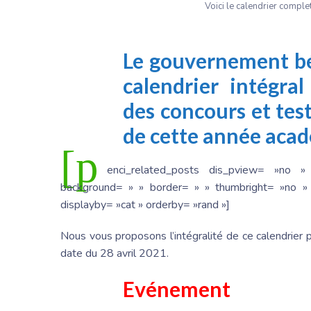
Voici le calendrier compl
Le gouvernement bé
calendrier intégra
des concours et test
de cette année aca
[p
enci_related_posts dis_pview= »no »
background= » » border= » » thumbright= »no » 
displayby= »cat » orderby= »rand »]
Nous vous proposons l’intégralité de ce calendrier pu
date du 28 avril 2021.
Evénement