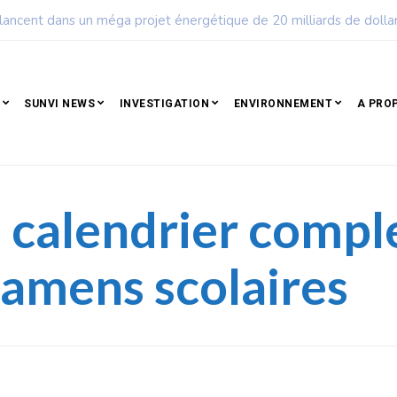
ple qui résiste est déjà un peuple qui gagne
SUNVI NEWS
INVESTIGATION
ENVIRONNEMENT
A PRO
le calendrier compl
xamens scolaires