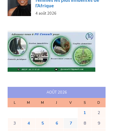
l’Afrique
4 août 2026
AOÛT 2026
L
M
M
J
V
S
D
1
2
3
4
5
6
7
8
9