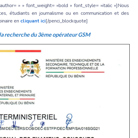
author= » » font_weight= »bold » font_style= »italic »]Nous
istes, étudiants en journalisme ou en communication et des
binaire en
cliquant ici
[/penci_blockquote]
à la recherche du 3ème opérateur GSM