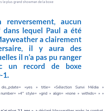
rs le plus grand showman de la boxe
n renversement, aucun
f dans lequel Paul a été
 Mayweather a clairement
rsaire, il y aura des
elles il n’a pas pu ranger
c un record de boxe
-1.
 dis_pdate= »yes » title= »Sélection Sunvi Média »
number= »4″ style= »grid » align= »none » withids= » »
n’ai plus 21 ans »,
a déclaré Mayweather après le combat.