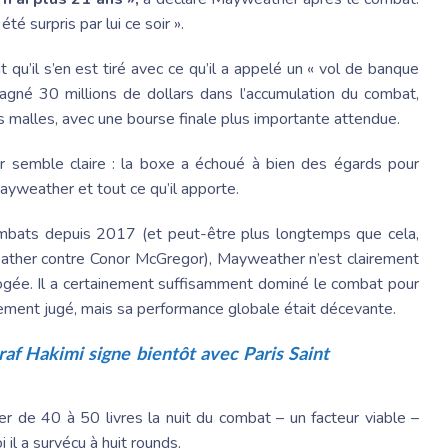
 été surpris par lui ce soir ».
it qu’il s’en est tiré avec ce qu’il a appelé un « vol de banque
gagné 30 millions de dollars dans l’accumulation du combat,
s malles, avec une bourse finale plus importante attendue.
r semble claire : la boxe a échoué à bien des égards pour
yweather et tout ce qu’il apporte.
ombats depuis 2017 (et peut-être plus longtemps que cela,
ather contre Conor McGregor), Mayweather n’est clairement
pogée. Il a certainement suffisamment dominé le combat pour
ellement jugé, mais sa performance globale était décevante.
raf Hakimi signe bientôt avec Paris Saint
de 40 à 50 livres la nuit du combat – un facteur viable –
il a survécu à huit rounds.