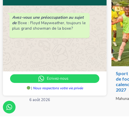
Avez-vous une préoccupation au sujet
de
Boxe : Floyd Mayweather, toujours le
plus grand showman de la boxe?
Chronique de Nelie : Un peuple
Sport 
qui résiste est déjà un peuple
de foo
Ecrivez-nous
qui gagne
calend
|
Nous respectons votre vie privée
2027
Nelie Kadéwé Dodjinou
Mahuna
6 août 2026