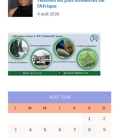
l’Afrique
4 août 2026
AOÛT 2026
L
M
M
J
V
S
D
1
2
3
4
5
6
7
8
9