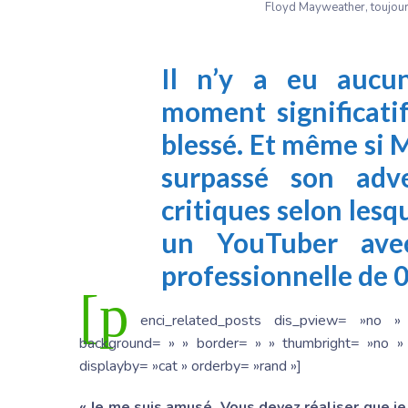
Floyd Mayweather, toujou
Il n’y a eu aucu
moment significati
blessé. Et même si
surpassé son adve
critiques selon lesqu
un YouTuber ave
professionnelle de 0
[p
enci_related_posts dis_pview= »no »
background= » » border= » » thumbright= »no » 
displayby= »cat » orderby= »rand »]
« Je me suis amusé. Vous devez réaliser que je 