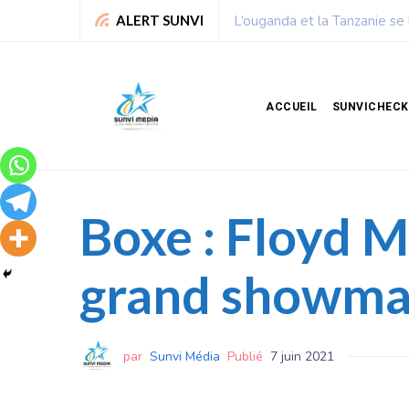
lliards de dollars
Chronique de Nelie : Un peu
ALERT SUNVI
ACCUEIL
SUNVICHECK
Boxe : Floyd M
grand showman
par
Sunvi Média
Publié
7 juin 2021