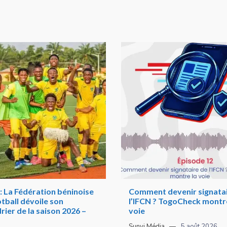
: La Fédération béninoise
Comment devenir signatai
tball dévoile son
l’IFCN ? TogoCheck montre
rier de la saison 2026 –
voie
Sunvi Média
5 août 2026