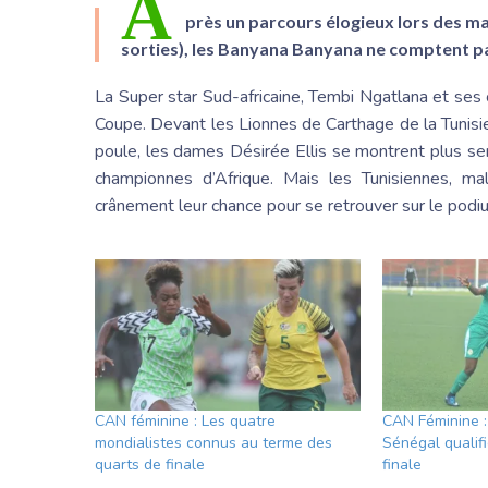
A
près un parcours élogieux lors des ma
sorties), les Banyana Banyana ne comptent pa
La Super star Sud-africaine, Tembi Ngatlana et ses
Coupe. Devant les Lionnes de Carthage de la Tunisie
poule, les dames Désirée Ellis se montrent plus ser
championnes d’Afrique. Mais les Tunisiennes, malg
crânement leur chance pour se retrouver sur le podi
CAN féminine : Les quatre
CAN Féminine :
mondialistes connus au terme des
Sénégal qualifi
quarts de finale
finale