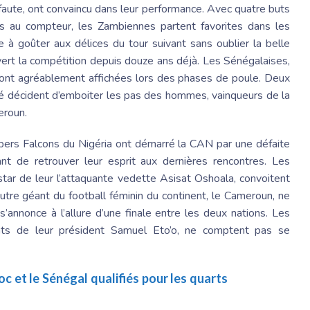
aute, ont convaincu dans leur performance. Avec quatre buts
ts au compteur, les Zambiennes partent favorites dans les
 à goûter aux délices du tour suivant sans oublier la belle
vert la compétition depuis douze ans déjà. Les Sénégalaises,
se sont agréablement affichées lors des phases de poule. Deux
sé décident d’emboiter les pas des hommes, vainqueurs de la
eroun.
upers Falcons du Nigéria ont démarré la CAN par une défaite
ant de retrouver leur esprit aux dernières rencontres. Les
nstar de leur l’attaquante vedette Asisat Oshoala, convoitent
utre géant du football féminin du continent, le Cameroun, ne
’annonce à l’allure d’une finale entre les deux nations. Les
nts de leur président Samuel Eto’o, ne comptent pas se
c et le Sénégal qualifiés pour les quarts