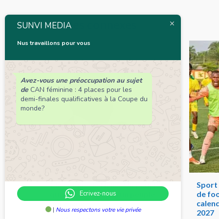
Articles connexes
SUNVI MEDIA
Nus travaillons pour vous
Avez-vous une préoccupation au sujet
de
CAN féminine : 4 places pour les
demi-finales qualificatives à la Coupe du
monde?
Chronique de Nelie : Un peuple
Sport 
Ecrivez-nous
qui résiste est déjà un peuple
de foo
qui gagne
calend
|
Nous respectons votre vie privée
2027
Nelie Kadéwé Dodjinou