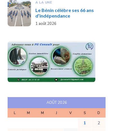
A LA UNE
Le Bénin célèbre ses 66 ans
d’indépendance
1 août 2026
AOÛT 2026
L
M
M
J
V
S
D
1
2