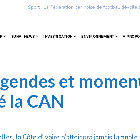
ise de football dévoile son calendrier de la saison 2026 – 2027
CK
SUNVI NEWS
INVESTIGATION
ENVIRONNEMENT
A PROPO
légendes et moment
é la CAN
es, la Côte d’Ivoire n’atteindra jamais la final