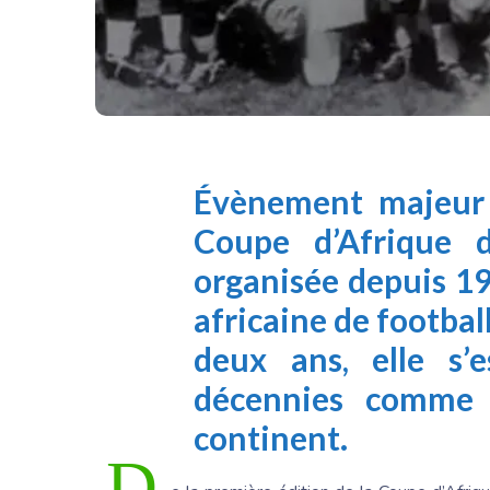
Évènement majeur 
Coupe
d’Afrique d
organisée depuis 1
africaine
de football
deux ans, elle s’
décennies comme l
continent.
D