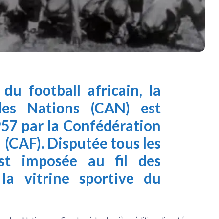
du football africain,
la
es Nations (CAN) est
957 par la
Confédération
 (CAF). Disputée tous les
est imposée au fil des
a vitrine sportive du