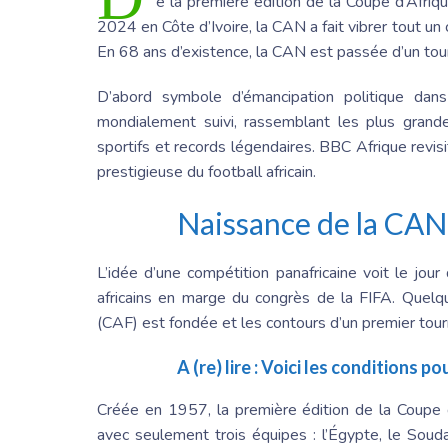
e la première édition de
la Coupe
d’Afriqu
2024 en Côte d’Ivoire, la CAN a fait vibrer tout un
En 68 ans d’existence, la CAN est passée d’un tourn
D’abord symbole d’émancipation politique dan
mondialement suivi, rassemblant les plus grandes
sportifs et records légendaires. B
BC Afrique
revisi
prestigieuse du football africain.
Naissance de la CAN
L’idée d’une compétition panafricaine voit le jou
africains en marge du congrès de la FIFA. Quelq
(CAF) est fondée et les contours d’un premier tourn
A (re) lire :
Voici les conditions p
Créée en 1957, la première édition de
la Coupe
avec seulement trois équipes : l’Égypte, le Soudan