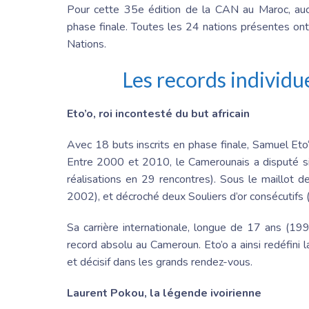
Pour cette 35e édition de la C
AN au Maroc
, au
phase finale. Toutes les 24 nations présentes ont 
Nations.
Les records individu
Eto’o, roi incontesté du but africain
Avec 18 buts inscrits en phase finale,
Samuel Eto
Entre 2000 et 2010,
le Cameroun
ais a disputé 
réalisations en 29 rencontres). Sous le maillot 
2002), et décroché deux Souliers d’or consécutifs 
Sa carrière internationale, longue de 17 ans (19
record absolu au Cameroun. Eto’o a ainsi redéfini l
et décisif dans les grands rendez-vous.
Laurent Pokou
, la légende ivoirienne