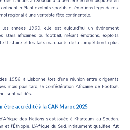
e des Nations au Soudan à la dernière édition disputée en
 continent, mêlant exploits sportifs et émotions légendaires.
oi régional à une véritable fête continentale.
s les années 1960, elle est aujourd’hui un événement
 stars africaines du football, mêlant émotions, exploits
te l’histoire et les faits marquants de la compétition la plus
r dès 1956, à Lisbonne, lors d’une réunion entre dirigeants
ues mois plus tard, la
Confédération Africaine
de Football
oi sont validés.
our être accrédité à la CAN Maroc 2025
d’Afrique des Nations s’est jouée à Khartoum, au Soudan,
 et l’Éthiopie. L’
Afrique du Sud
, initialement qualifiée, fut