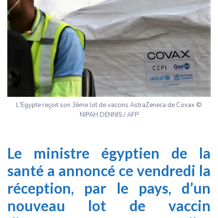
L'Egypte reçoit son 3ème lot de vaccins AstraZeneca de Covax ©
NIPAH DENNIS / AFP
Le ministre égyptien de la
santé a annoncé ce vendredi la
réception, par le pays, d’un
nouveau lot de vaccin