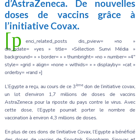
d’AstraZeneca. De nouvelles
doses de vaccins grâce à
l’initiative Covax.
[p
enci_related_posts dis_pview= »no »
dis_pdate= »yes » title= »Sélection Sunvi Média »
background= » » border= » » thumbright= »no » number= »4″
style= »grid » align= »none » withids= » » displayby= »cat »
orderby= »rand »]
ème
L’Egypte a reçu, au cours de ce 3
don de l’initiative covax,
un lot d’environ 1,7 millions de doses de vaccins
AstraZeneca pour la riposte du pays contre le virus. Avec
cette dose, l’Egypte pourrait porter le nombre de
vaccination à environ 4,3 millions de doses.
En plus de ces dons de l’initiative Covax, l’Egypte a bénéficié
des doses de vaccins de Spoutnik, Sinopharm, Sinovac et