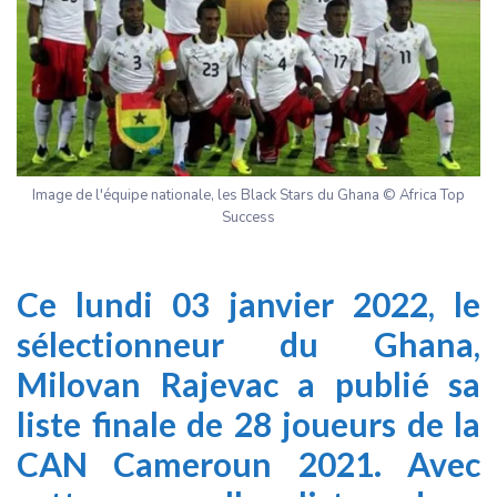
Image de l'équipe nationale, les Black Stars du Ghana © Africa Top
Success
Ce lundi 03 janvier 2022, le
sélectionneur du Ghana,
Milovan Rajevac a publié sa
liste finale de 28 joueurs de la
CAN Cameroun 2021. Avec