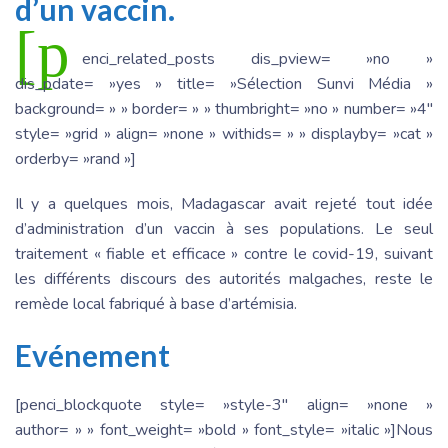
d’un vaccin.
[p
enci_related_posts dis_pview= »no »
dis_pdate= »yes » title= »Sélection Sunvi Média »
background= » » border= » » thumbright= »no » number= »4″
style= »grid » align= »none » withids= » » displayby= »cat »
orderby= »rand »]
Il y a quelques mois, Madagascar avait rejeté tout idée
d’administration d’un vaccin à ses populations. Le seul
traitement « fiable et efficace » contre le covid-19, suivant
les différents discours des autorités malgaches, reste le
remède local fabriqué à base d’artémisia.
Evénement
[penci_blockquote style= »style-3″ align= »none »
author= » » font_weight= »bold » font_style= »italic »]Nous