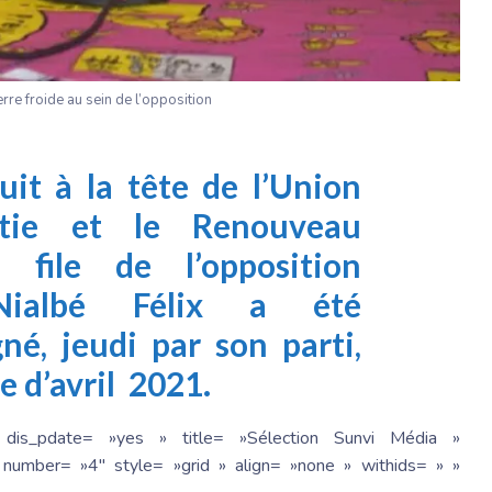
erre froide au sein de l’opposition
t à la tête de l’Union
tie et le Renouveau
file de l’opposition
ialbé Félix a été
gné, jeudi par son parti,
e d’avril 2021.
 dis_pdate= »yes » title= »Sélection Sunvi Média »
number= »4″ style= »grid » align= »none » withids= » »