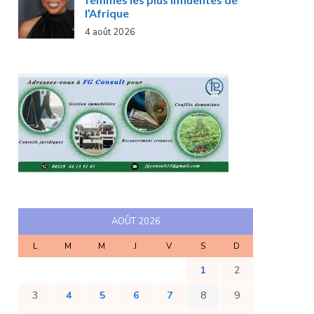
l’Afrique
4 août 2026
AOÛT 2026
L
M
M
J
V
S
D
1
2
3
4
5
6
7
8
9