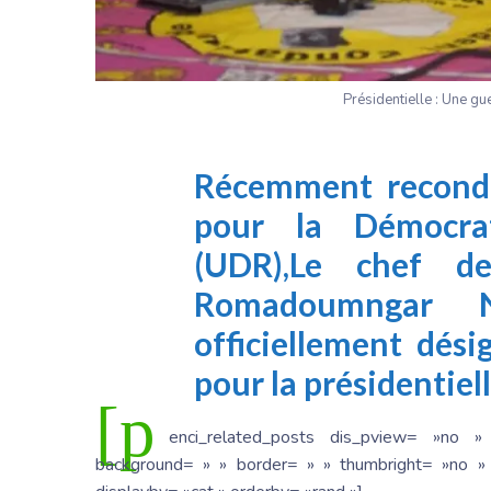
Présidentielle : Une gu
Récemment recondui
pour la Démocra
(UDR),
Le chef de 
Romadoumngar N
officiellement dési
pour la présidentiell
[p
enci_related_posts dis_pview= »no »
background= » » border= » » thumbright= »no » 