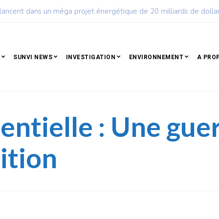
ple qui résiste est déjà un peuple qui gagne
SUNVI NEWS
INVESTIGATION
ENVIRONNEMENT
A PRO
entielle : Une gue
ition