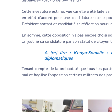
displayby= »cat » orderby= »rand »]
Cette investiture est mal vue car elle a été faite san
en effet d’accord pour une candidature unique pou
Président sortant et candidat à sa réélection pour u
En somme, cette opposition n’a pas encore choisi s
lui, justifie sa candidature par son statut de citoyen 
A (re) lire :
Kenya-Somalie : L
diplomatiques
Tenant compte de la probabilité que tous les partis
mal et fragilise l’opposition certains militants des pa