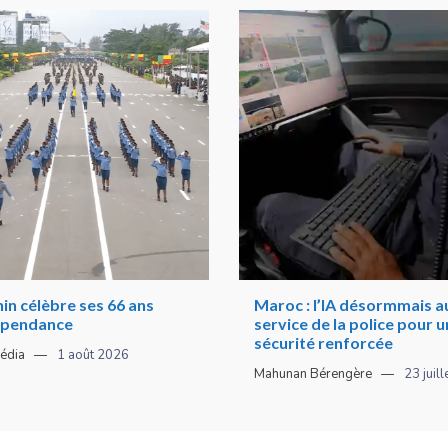
in célèbre ses 66 ans
Maroc : l’IA désormmais a
épendance
service de la police pour 
sécurité renforcée
édia
1 août 2026
Mahunan Bérengère
23 juil