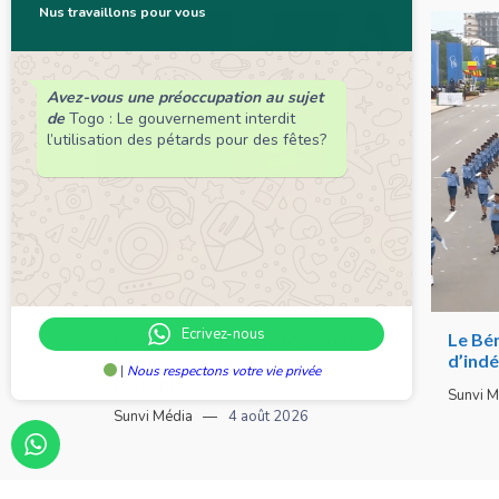
Nus travaillons pour vous
Avez-vous une préoccupation au sujet
de
Togo : Le gouvernement interdit
l’utilisation des pétards pour des fêtes?
Ecrivez-nous
Leadership : Voici le top 6 des
Le Bén
femmes les plus influentes de
d’ind
|
Nous respectons votre vie privée
l’Afrique
Sunvi M
Sunvi Média
4 août 2026