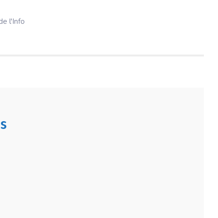
e l'Info
s