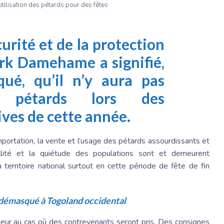
utilisation des pétards pour des fêtes
curité et de la protection
Yark Damehame a signifié,
é, qu’il n’y aura pas
es pétards lors des
ives de cette année.
importation, la vente et l’usage des pétards assourdissants et
illité et la quiétude des populations sont et demeurent
u territoire national surtout en cette période de fête de fin
 démasqué à Togoland occidental
ueur au cas où des contrevenants seront pris. Des consignes