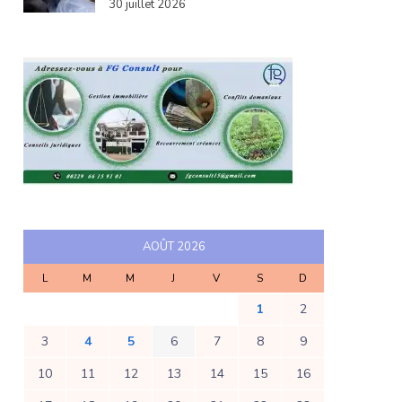
30 juillet 2026
AOÛT 2026
L
M
M
J
V
S
D
1
2
3
4
5
6
7
8
9
10
11
12
13
14
15
16