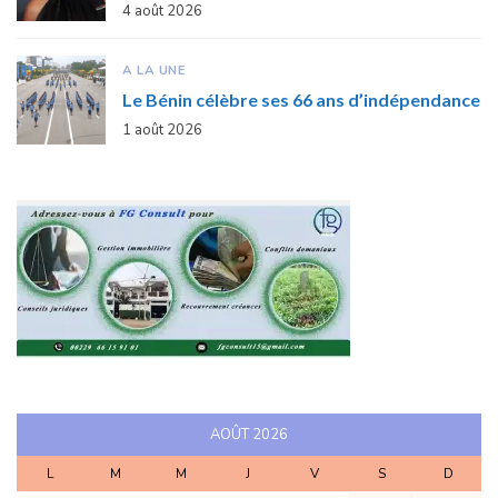
4 août 2026
A LA UNE
Le Bénin célèbre ses 66 ans d’indépendance
1 août 2026
AOÛT 2026
L
M
M
J
V
S
D