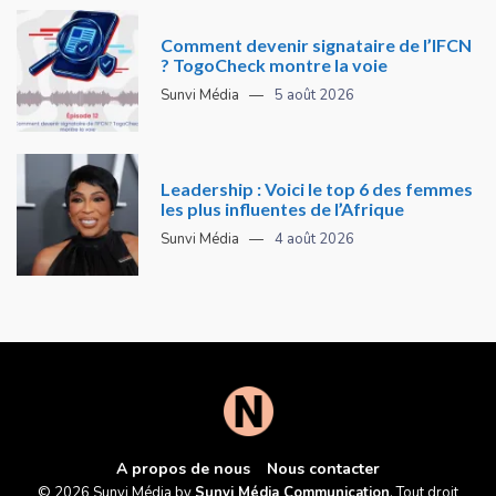
Comment devenir signataire de l’IFCN
? TogoCheck montre la voie
Sunvi Média
5 août 2026
Leadership : Voici le top 6 des femmes
les plus influentes de l’Afrique
Sunvi Média
4 août 2026
A propos de nous
Nous contacter
© 2026 Sunvi Média by
Sunvi Média Communication
. Tout droit