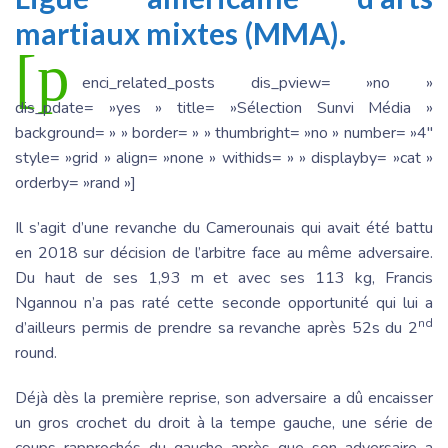
martiaux mixtes (MMA).
[p
enci_related_posts dis_pview= »no »
dis_pdate= »yes » title= »Sélection Sunvi Média »
background= » » border= » » thumbright= »no » number= »4″
style= »grid » align= »none » withids= » » displayby= »cat »
orderby= »rand »]
Il s’agit d’une revanche du Camerounais qui avait été battu
en 2018 sur décision de l’arbitre face au même adversaire.
Du haut de ses 1,93 m et avec ses 113 kg, Francis
Ngannou n’a pas raté cette seconde opportunité qui lui a
nd
d’ailleurs permis de prendre sa revanche après 52s du 2
round.
Déjà dès la première reprise, son adversaire a dû encaisser
un gros crochet du droit à la tempe gauche, une série de