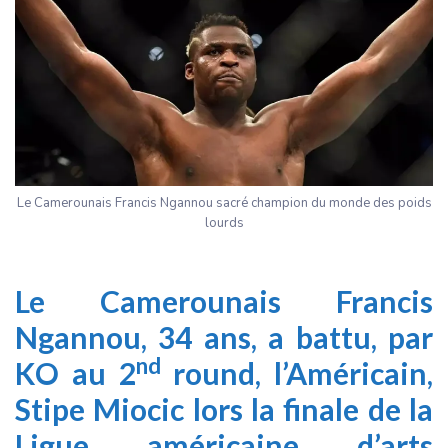
Le Camerounais Francis Ngannou sacré champion du monde des poids
lourds
Le Camerounais Francis
Ngannou, 34 ans, a battu, par
nd
KO au 2
round, l’Américain,
Stipe Miocic lors la finale de la
Ligue américaine d’arts