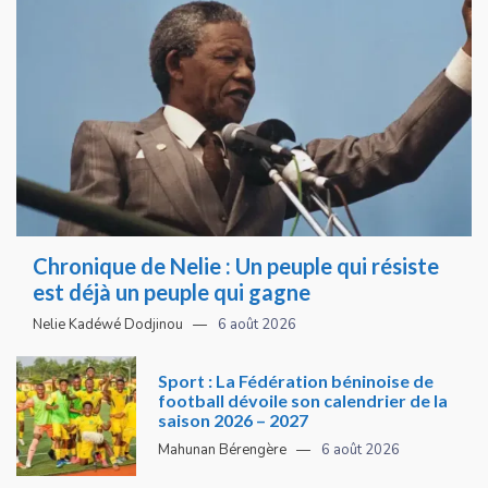
Chronique de Nelie : Un peuple qui résiste
est déjà un peuple qui gagne
Nelie Kadéwé Dodjinou
6 août 2026
Sport : La Fédération béninoise de
football dévoile son calendrier de la
saison 2026 – 2027
Mahunan Bérengère
6 août 2026