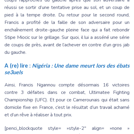
coups rapprochés du gauche après que son adversaire a
réussi se sortir d’une tentative prise au sol, et un coup de
pied à la tempe droite. Du retour pour le second round,
Francis a profité de la faille de son adversaire pour un
enchaînement droite-gauche pleine face qui a fait rebondir
Stipe Miocic sur le grillage. Sur quoi, il lui a asséné une série
de coups de près, avant de l’achever en contre d’un gros jab
du gauche.
A (re) lire :
Nigéria : Une dame meurt lors des ébats
se3uels
Ainsi, Francis Ngannou compte désormais 16 victoires
contre 3 défaites dans ce combat, Ultimatee Fighting
Championship (UFC). Et pour ce Camerounais qui était sans
domicile fixe en France, c’est le résultat d’un travail acharné
et d’un rêve à réaliser à tout prix.
[penci_blockquote style= »style-2″ align= »none »