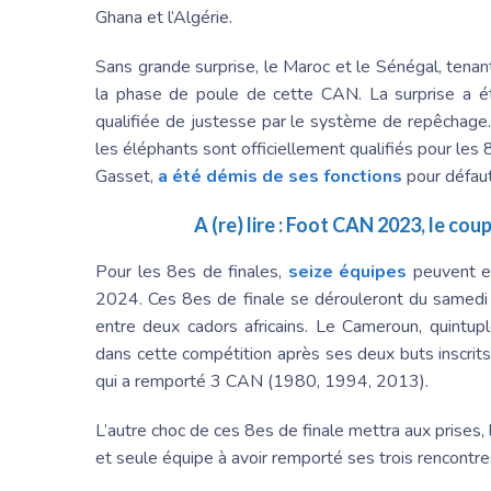
Ghana et l’Algérie.
Sans grande surprise, le Maroc et le Sénégal, tenant
la phase de poule de cette CAN. La surprise a été
qualifiée de justesse par le système de repêchage. 
les éléphants sont officiellement qualifiés pour les 8
Gasset,
a été démis de ses fonctions
pour défaut
A (re) lire :
Foot CAN 2023, le cou
Pour les 8es de finales,
seize équipes
peuvent en
2024. Ces 8es de finale se dérouleront du samedi 
entre deux cadors africains. Le Cameroun, quintu
dans cette compétition après ses deux buts inscrits
qui a remporté 3 CAN (1980, 1994, 2013).
L’autre choc de ces 8es de finale mettra aux prises, l
et seule équipe à avoir remporté ses trois rencontr