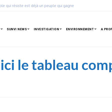
ise de football dévoile son calendrier de la saison 2026 – 2027
SUNVI NEWS
INVESTIGATION
ENVIRONNEMENT
A PRO
ci le tableau comp