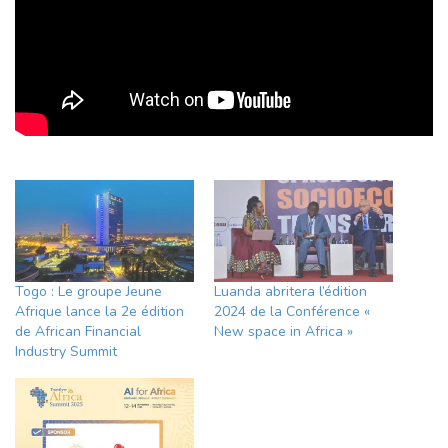
Togo : Le groupe Jeune
Luanda abritera l’édition
Afrique lance la 2e édition
2024 de la Conférence «
de African Financial
New space in Africa »
Industry Summit