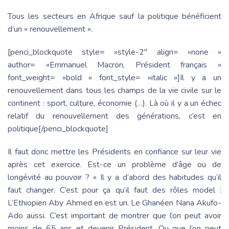
Tous les secteurs en Afrique sauf la politique bénéficient
d’un « renouvellement ».
[penci_blockquote style= »style-2″ align= »none »
author= »Emmanuel Macron, Président français »
font_weight= »bold » font_style= »italic »]Il y a un
renouvellement dans tous les champs de la vie civile sur le
continent : sport, culture, économie (…). Là où il y a un échec
relatif du renouvellement des générations, c’est en
politique[/penci_blockquote]
Il faut donc mettre les Présidents en confiance sur leur vie
après cet exercice. Est-ce un problème d’âge ou de
longévité au pouvoir ? « Il y a d’abord des habitudes qu’il
faut changer. C’est pour ça qu’il faut des rôles model :
L’Ethiopien Aby Ahmed en est un. Le Ghanéen Nana Akufo-
Ado aussi. C’est important de montrer que l’on peut avoir
moins de 65 ans et devenir Président. Ou que l’on peut