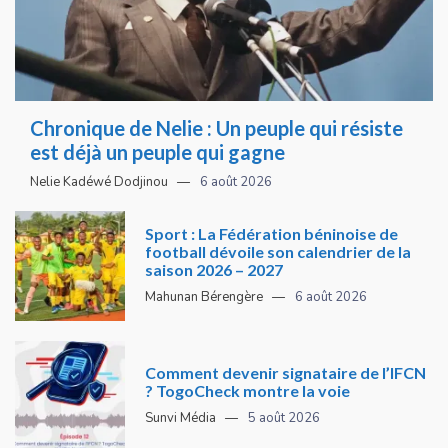
Chronique de Nelie : Un peuple qui résiste
est déjà un peuple qui gagne
Nelie Kadéwé Dodjinou
6 août 2026
Sport : La Fédération béninoise de
football dévoile son calendrier de la
saison 2026 – 2027
Mahunan Bérengère
6 août 2026
Comment devenir signataire de l’IFCN
? TogoCheck montre la voie
Sunvi Média
5 août 2026