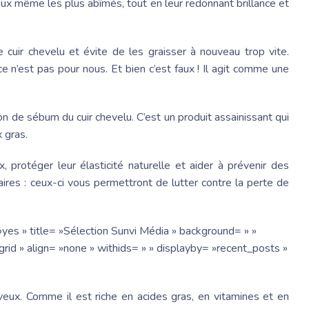
veux même les plus abîmés, tout en leur redonnant brillance et
re cuir chevelu et évite de les graisser à nouveau trop vite.
e n’est pas pour nous. Et bien c’est faux ! Il agit comme une
on de sébum du cuir chevelu. C’est un produit assainissant qui
 gras.
 protéger leur élasticité naturelle et aider à prévenir des
aires : ceux-ci vous permettront de lutter contre la perte de
yes » title= »Sélection Sunvi Média » background= » »
rid » align= »none » withids= » » displayby= »recent_posts »
veux. Comme il est riche en acides gras, en vitamines et en