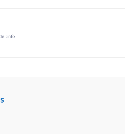
e l'info
s