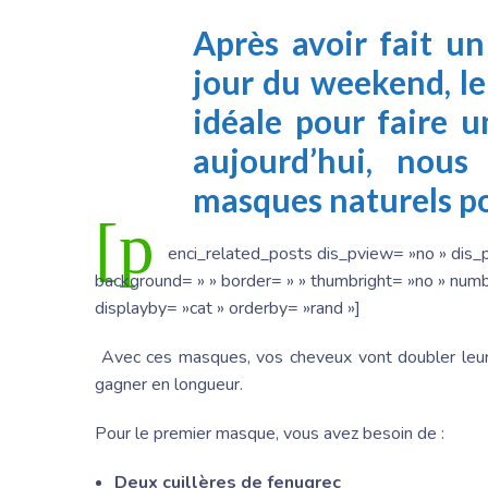
Après avoir fait un
jour du weekend, le
idéale pour faire 
aujourd’hui, nous
masques naturels po
[p
enci_related_posts dis_pview= »no » dis_p
background= » » border= » » thumbright= »no » numbe
displayby= »cat » orderby= »rand »]
Avec ces masques, vos cheveux vont doubler leur vo
gagner en longueur.
Pour le premier masque, vous avez besoin de :
Deux cuillères de fenugrec