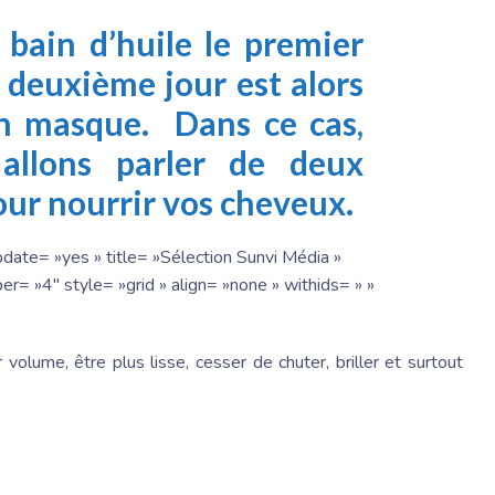
 bain d’huile le premier
 deuxième jour est alors
un masque. Dans ce cas,
 allons parler de deux
ur nourrir vos cheveux.
date= »yes » title= »Sélection Sunvi Média »
r= »4″ style= »grid » align= »none » withids= » »
lume, être plus lisse, cesser de chuter, briller et surtout