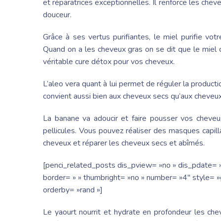
et réparatrices exceptionnelles. Il renforce les che
douceur.
Grâce à ses vertus purifiantes, le miel purifie vot
Quand on a les cheveux gras on se dit que le miel c
véritable cure détox pour vos cheveux.
L’aleo vera quant à lui permet de réguler la producti
convient aussi bien aux cheveux secs qu’aux cheveux
La banane va adoucir et faire pousser vos cheveux,
pellicules. Vous pouvez réaliser des masques capill
cheveux et réparer les cheveux secs et abîmés.
[penci_related_posts dis_pview= »no » dis_pdate= »
border= » » thumbright= »no » number= »4″ style= »g
orderby= »rand »]
Le yaourt nourrit et hydrate en profondeur les che