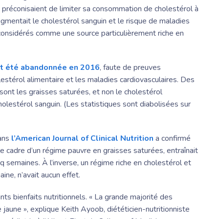
préconisaient de limiter sa consommation de cholestérol à
ugmentait le cholestérol sanguin et le risque de maladies
 considérés comme une source particulièrement riche en
nt été abandonnée en 2016
, faute de preuves
olestérol alimentaire et les maladies cardiovasculaires. Des
ont les graisses saturées, et non le cholestérol
holestérol sanguin. (Les statistiques sont diabolisées sur
dans
l’American Journal of Clinical Nutrition
a confirmé
 cadre d’un régime pauvre en graisses saturées, entraînait
 semaines. À l’inverse, un régime riche en cholestérol et
ne, n’avait aucun effet.
ts bienfaits nutritionnels. « La grande majorité des
 jaune », explique
Keith Ayoob
, diététicien-nutritionniste