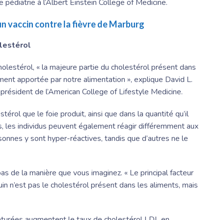
pédiatrie à l’
Albert Einstein
College of Medicine.
un vaccin contre la fièvre de Marburg
olestérol
cholestérol, « la majeure partie du cholestérol présent dans
ement apportée par notre alimentation », explique David L.
 président de l’American College of Lifestyle Medicine.
érol que le foie produit, ainsi que dans la quantité qu’il
s, les individus peuvent également réagir différemment aux
sonnes y sont hyper-réactives, tandis que d’autres ne le
as de la manière que vous imaginez. « Le principal facteur
uin n’est pas le cholestérol présent dans les aliments, mais
aturées augmentent le taux de cholestérol LDL en