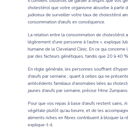
Il convient toutefois de garder à l’esprit que vos 
cholestérol que votre organisme absorbe à partir d
judicieux de surveiller votre taux de cholestérol a
consommation d’œufs en conséquence.
La relation entre la consommation de cholestérol al
légèrement d’une personne à l’autre », explique
Ju
humaine de la Cleveland Clinic. En ce qui concerne 
par des facteurs génétiques, tandis que 20 à 40 % p
En règle générale, les personnes souffrant d’hyp
d’œufs par semaine ; quant à celles qui ne présent
antécédents familiaux d’anomalies liées au cholest
jaunes d’œufs par semaine, précise
Mme Zumpano
Pour que vos repas à base d’œufs restent sains, Ayo
végétale plutôt qu’au beurre, et de les accompag
aliments riches en fibres contribuent à bloquer la r
explique-t-il.