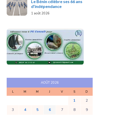
Le Bénin célèbre ses 66 ans
d’indépendance
1 août 2026
AOÛT 2026
L
M
M
J
V
S
D
1
2
3
4
5
6
7
8
9