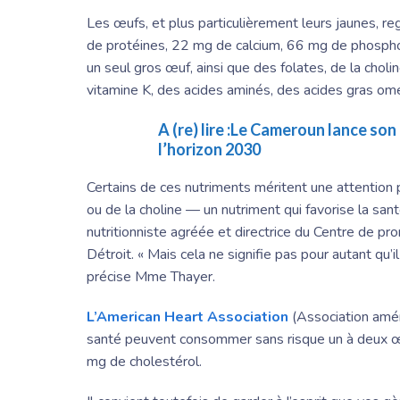
Les œufs, et plus particulièrement leurs jaunes, 
de protéines, 22 mg de calcium, 66 mg de phosp
un seul gros œuf, ainsi que des folates, de la cholin
vitamine K, des acides aminés, des acides gras omé
A (re) lire :
Le Cameroun lance son 
l’horizon 2030
Certains de ces nutriments méritent une attention p
ou de la choline — un nutriment qui favorise la san
nutritionniste agréée et directrice du Centre de p
Détroit. « Mais cela ne signifie pas pour autant qu’
précise
Mme Thayer
.
L’American Heart Association
(Association amér
santé peuvent consommer sans risque un à deux œu
mg de cholestérol.