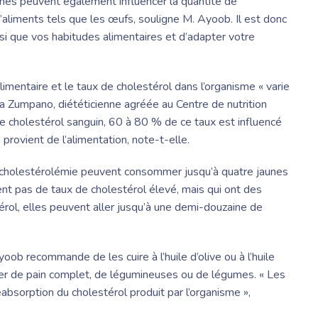
gènes peuvent également influencer la quantité de
’aliments tels que les œufs, souligne M. Ayoob. Il est donc
insi que vos habitudes alimentaires et d’adapter votre
imentaire et le taux de cholestérol dans l’organisme « varie
lia Zumpano
, diététicienne agréée au Centre de nutrition
le cholestérol sanguin, 60 à 80 % de ce taux est influencé
rovient de l’alimentation, note-t-elle.
ercholestérolémie peuvent consommer jusqu’à quatre jaunes
ent pas de taux de cholestérol élevé, mais qui ont des
érol, elles peuvent aller jusqu’à une demi-douzaine de
.
ob recommande de les cuire à l’huile d’olive ou à l’huile
ner de pain complet, de légumineuses ou de légumes. « Les
éabsorption du cholestérol produit par l’organisme »,