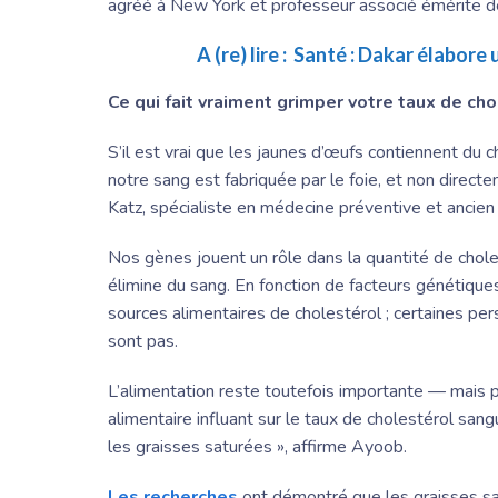
agréé à New York et professeur associé émérite de 
A (re) lire :
Santé : Dakar élabore 
Ce qui fait vraiment grimper votre taux de ch
S’il est vrai que les jaunes d’œufs contiennent du 
notre sang est fabriquée par le foie, et non direct
Katz, spécialiste en médecine préventive et ancien
Nos gènes jouent un rôle dans la quantité de cholest
élimine du sang. En fonction de facteurs génétique
sources alimentaires de cholestérol ; certaines per
sont pas.
L’alimentation reste toutefois importante — mais p
alimentaire influant sur le taux de cholestérol sang
les graisses saturées », affirme Ayoob.
Les recherches
ont démontré que les graisses s