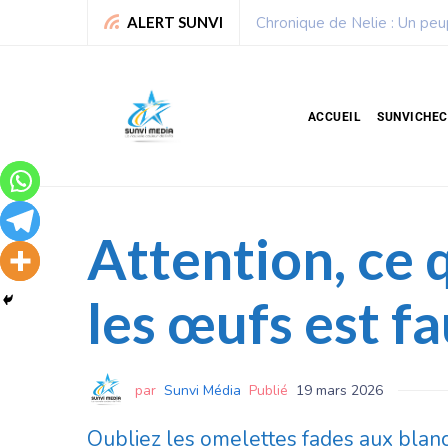
Sport : La Fédération bénino
ALERT SUNVI
ACCUEIL
SUNVICHE
Attention, ce q
les œufs est f
par
Sunvi Média
Publié
19 mars 2026
Oubliez les omelettes fades aux blancs