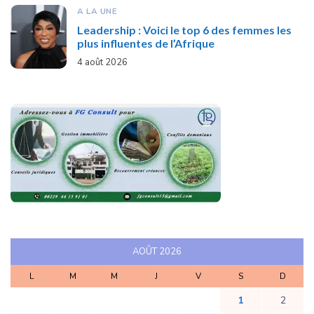
A LA UNE
Leadership : Voici le top 6 des femmes les
plus influentes de l’Afrique
4 août 2026
AOÛT 2026
L
M
M
J
V
S
D
1
2