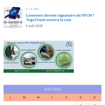
A LA UNE
Comment devenir signataire de l’IFCN ?
TogoCheck montre la voie
5 août 2026
AOÛT 2026
L
M
M
J
V
S
D