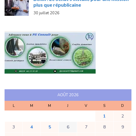
plus que républicaine
30 juillet 2026
AOÛT 2026
L
M
M
J
V
S
D
1
2
3
4
5
6
7
8
9