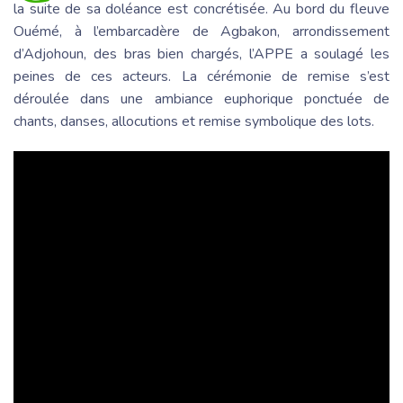
la suite de sa doléance est concrétisée. Au bord du fleuve
Ouémé, à l’embarcadère de Agbakon, arrondissement
d’Adjohoun, des bras bien chargés, l’APPE a soulagé les
peines de ces acteurs. La cérémonie de remise s’est
déroulée dans une ambiance euphorique ponctuée de
chants, danses, allocutions et remise symbolique des lots.