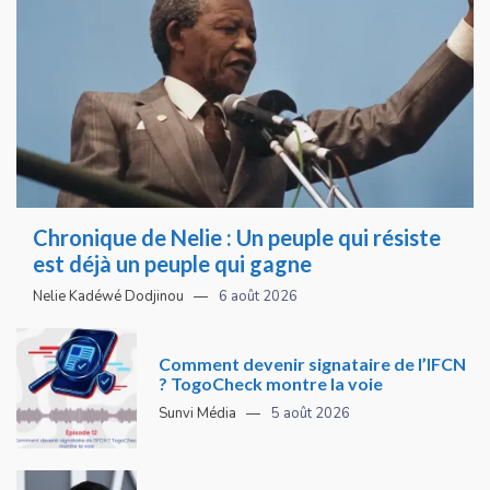
Chronique de Nelie : Un peuple qui résiste
est déjà un peuple qui gagne
Nelie Kadéwé Dodjinou
6 août 2026
Comment devenir signataire de l’IFCN
? TogoCheck montre la voie
Sunvi Média
5 août 2026