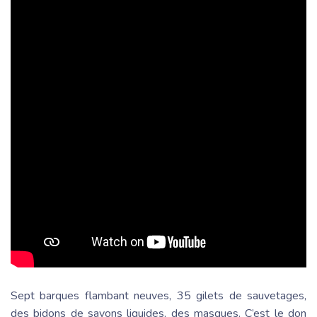
Sept barques flambant neuves, 35 gilets de sauvetages,
des bidons de savons liquides, des masques. C’est le don