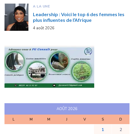
A LA UNE
Leadership : Voici le top 6 des femmes les
plus influentes de l’Afrique
4 août 2026
AOÛT 2026
L
M
M
J
V
S
D
1
2