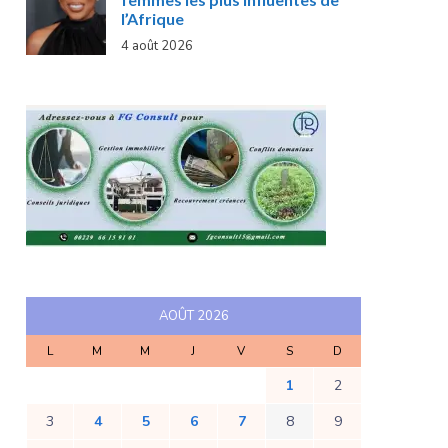
l’Afrique
4 août 2026
AOÛT 2026
L
M
M
J
V
S
D
1
2
3
4
5
6
7
8
9