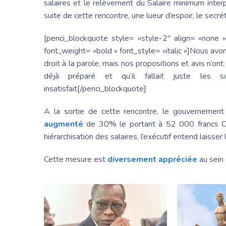
salaires et le relèvement du Salaire minimum interp
suite de cette rencontre, une lueur d’espoir, le secr
[penci_blockquote style= »style-2″ align= »none
font_weight= »bold » font_style= »italic »]Nous avo
droit à la parole, mais nos propositions et avis n’on
déjà préparé et qu’il fallait juste les 
insatisfait[/penci_blockquote]
A la sortie de cette rencontre, le gouvernement
augmenté
de 30% le portant à 52 000 francs C
hiérarchisation des salaires, l’exécutif entend laisser
Cette mesure est
diversement appréciée
au sein 