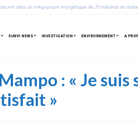
uple qui résiste est déjà un peuple qui gagne
SUNVI NEWS
INVESTIGATION
ENVIRONNEMENT
A PRO
Mampo : « Je suis s
isfait »