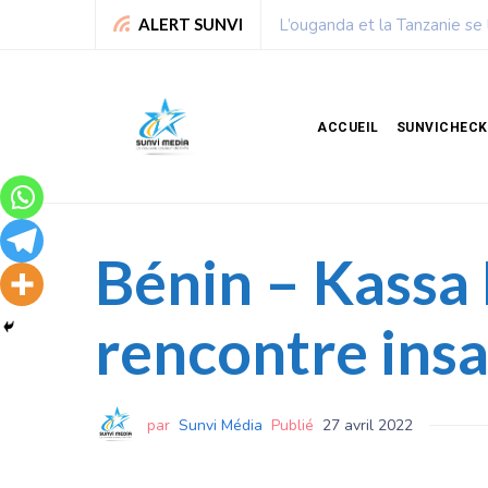
illiards de dollars
Chronique de Nelie : Un pe
ALERT SUNVI
ACCUEIL
SUNVICHECK
Bénin – Kassa 
rencontre insat
par
Sunvi Média
Publié
27 avril 2022