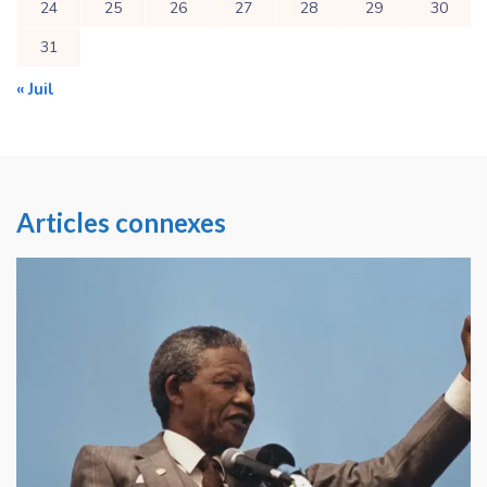
24
25
26
27
28
29
30
31
« Juil
Articles connexes