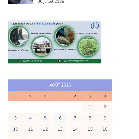
30 juillet 2026
AOÛT 2026
L
M
M
J
V
S
D
1
2
3
4
5
6
7
8
9
10
11
12
13
14
15
16