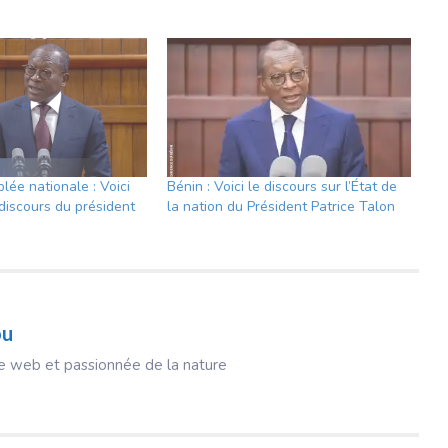
lée nationale : Voici
Bénin : Voici le discours sur l’État de
u discours du président
la nation du Président Patrice Talon
ou
ice web et passionnée de la nature