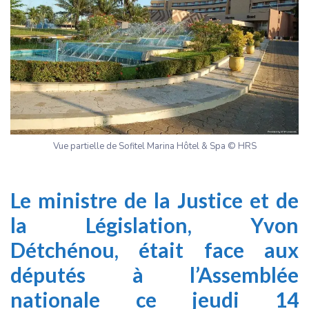
Vue partielle de Sofitel Marina Hôtel & Spa © HRS
Le ministre de la Justice et de
la Législation,
Yvon
Détchénou,
était face aux
députés à l’Assemblée
nationale ce jeudi 14