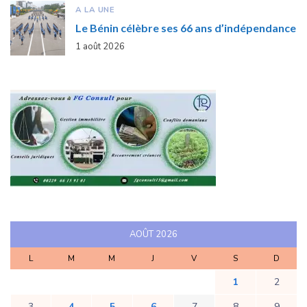
A LA UNE
Le Bénin célèbre ses 66 ans d’indépendance
1 août 2026
AOÛT 2026
L
M
M
J
V
S
D
1
2
3
4
5
6
7
8
9