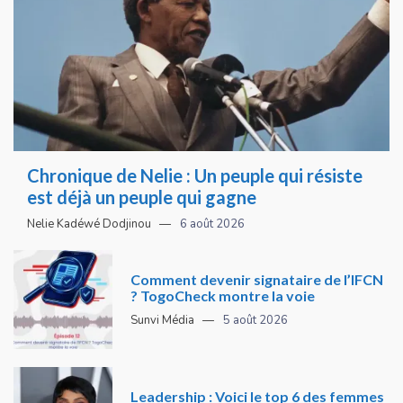
Chronique de Nelie : Un peuple qui résiste
est déjà un peuple qui gagne
Nelie Kadéwé Dodjinou
6 août 2026
Comment devenir signataire de l’IFCN
? TogoCheck montre la voie
Sunvi Média
5 août 2026
Leadership : Voici le top 6 des femmes