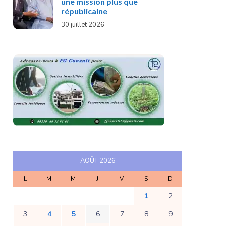
une mission plus que
républicaine
30 juillet 2026
AOÛT 2026
L
M
M
J
V
S
D
1
2
3
4
5
6
7
8
9