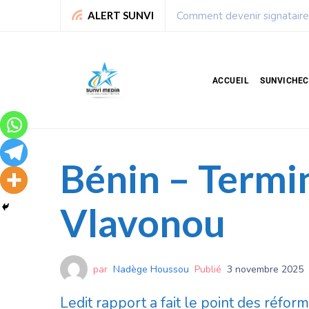
 montre la voie
L
ALERT SUNVI
ACCUEIL
SUNVICHE
Bénin – Termin
Vlavonou
par
Nadège Houssou
Publié
3 novembre 2025
Ledit rapport a fait le point des réfor