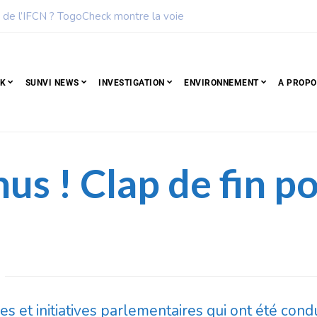
eadership : Voici le top 6 des femmes les plus influentes de l’Afri
CK
SUNVI NEWS
INVESTIGATION
ENVIRONNEMENT
A PROPO
us ! Clap de fin p
mes et initiatives parlementaires qui ont été con