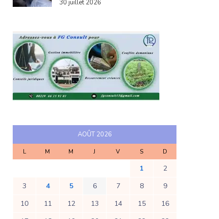
30 juillet 2026
AOÛT 2026
L
M
M
J
V
S
D
1
2
3
4
5
6
7
8
9
10
11
12
13
14
15
16