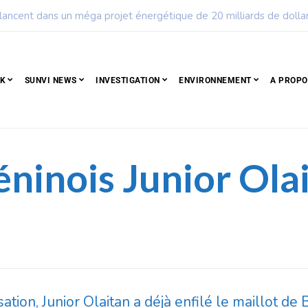
 peuple qui résiste est déjà un peuple qui gagne
CK
SUNVI NEWS
INVESTIGATION
ENVIRONNEMENT
A PROPO
éninois Junior Olai
tion, Junior Olaitan a déjà enfilé le maillot de 