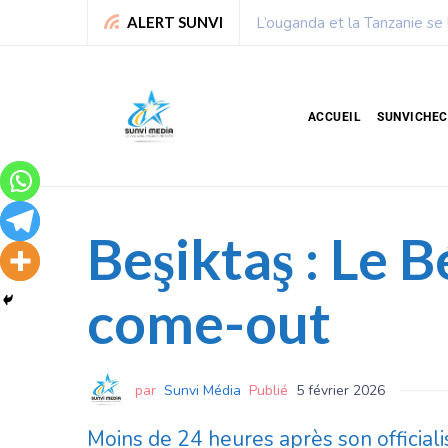
0 milliards de dollars
Chronique de Nelie : Un
ALERT SUNVI
ACCUEIL
SUNVICHE
Beşiktaş : Le B
come-out
par
Sunvi Média
Publié
5 février 2026
Moins de 24 heures après son officialisa