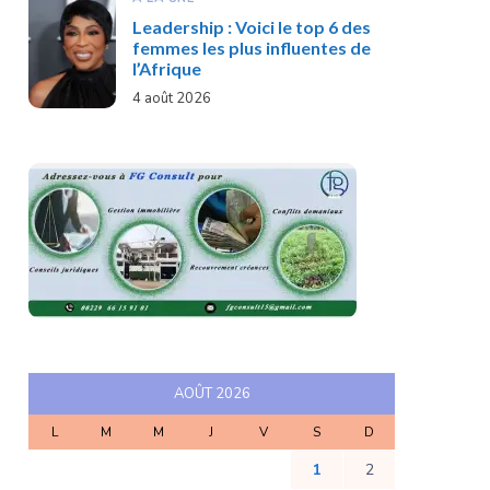
Leadership : Voici le top 6 des
femmes les plus influentes de
l’Afrique
4 août 2026
AOÛT 2026
L
M
M
J
V
S
D
1
2