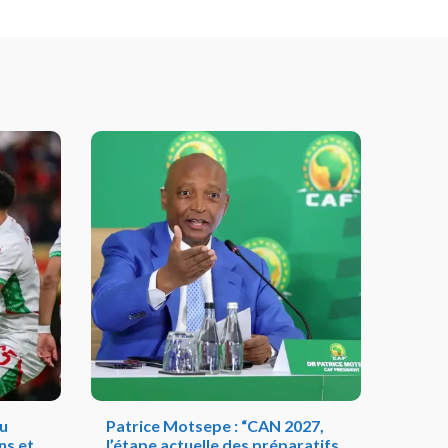
au
Patrice Motsepe : “CAN 2027,
ns et
l’étape actuelle des préparatifs