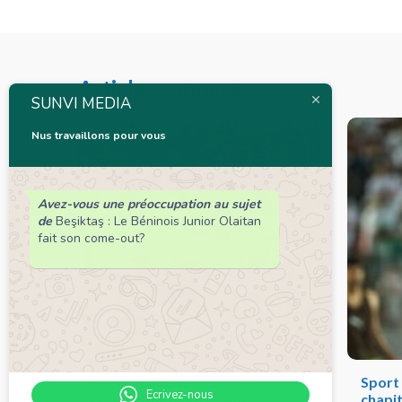
Articles connexes
SUNVI MEDIA
Nus travaillons pour vous
Avez-vous une préoccupation au sujet
de
Beşiktaş : Le Béninois Junior Olaitan
fait son come-out?
Sport : La Fédération béninoise
Sport 
Ecrivez-nous
de football dévoile son
chapit