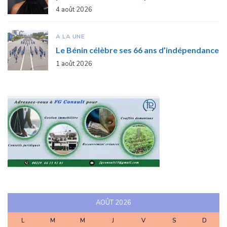
4 août 2026
A LA UNE
Le Bénin célèbre ses 66 ans d’indépendance
1 août 2026
AOÛT 2026
L
M
M
J
V
S
D