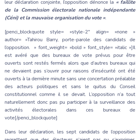
leur déclaration conjointe, l’opposition dénonce la
« faillite
de la Commission électorale nationale indépendante
(Céni) et la mauvaise organisation du vote »
.
[penci_blockquote style= »style-2″ align= »none »
author= »Tahirou Barry, porte-parole des candidats de
l’opposition. » font_weight= »bold » font_style= »italic »]Il
est avéré que des bureaux de vote prévus pour être
ouverts sont restés fermés alors que d’autres bureaux qui
ne devaient pas s’ouvrir pour raisons d’insécurité ont été
ouverts à la dernière minute sans une concertation préalable
des acteurs politiques et sans le quitus du Conseil
constitutionnel comme il se devait. L’opposition n’a tout
naturellement donc pas pu participer à la surveillance des
activités électorales dans ces bureaux de
vote[/penci_blockquote]
Dans leur déclaration, les sept candidats de l’opposition
regrettent que des électeurs n’aient pas pu s’exprimer,